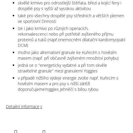
skvělé krmivo pro odrostlejší štěňata, březí a kojící feny i
dospělé psy s vyšší až vysokou aktivitou
také pro všechny dospělé psy středních a větších plemen
ve sportovní činnosti
lze i jako krmivo po různých operacích,
rekonvalescenci nebo při potřebě zvýšeného příjmu
proteinů a tuků (např.onemocnění dilatační kardiomyopatií
DCM)
možno jako alternativní granule ke Kuřecím s hovězím
masem
(např. při občasně zvýšeném množství pohybu)
jedná se o "energeticky vydatné a při tom skvěle
stravitelné granule" mezi granulemi Yoggies
v případě nižšího výdeje energie zvolte např. Kuřecím s
hovězím masem a pro psy s nižší zátěží
doporučujemeYoggies Jehněčí s bílou rybou
Detailní informace