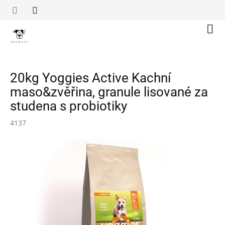
Přejít
na
obsah
Náku
koší
20kg Yoggies Active Kachní
maso&zvěřina, granule lisované za
studena s probiotiky
4137