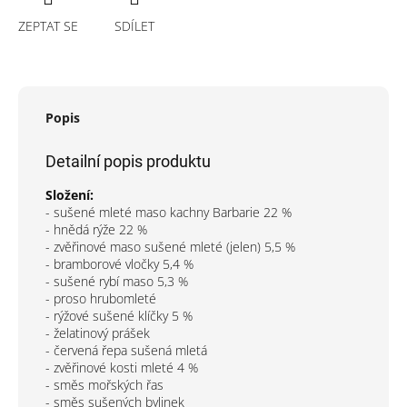
ZEPTAT SE
SDÍLET
Popis
Detailní popis produktu
Složení:
- sušené mleté maso kachny Barbarie 22 %
- hnědá rýže 22 %
- zvěřinové maso sušené mleté (jelen) 5,5 %
- bramborové vločky 5,4 %
- sušené rybí maso 5,3 %
- proso hrubomleté
- rýžové sušené klíčky 5 %
- želatinový prášek
- červená řepa sušená mletá
- zvěřinové kosti mleté 4 %
- směs mořských řas
- směs sušených bylinek