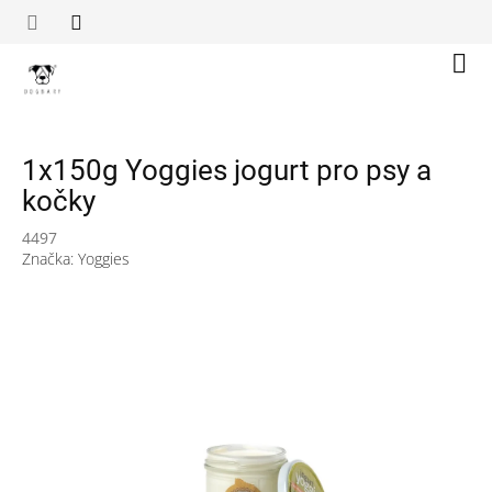
Přejít
na
obsah
Náku
koší
1x150g Yoggies jogurt pro psy a
kočky
4497
Značka:
Yoggies