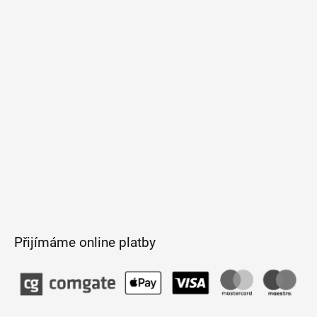
p
a
t
í
Přijímáme online platby