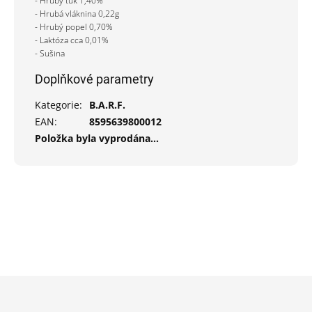
- Hrubý tuk 1,40%
- Hrubá vláknina 0,22g
- Hrubý popel 0,70%
- Laktóza cca 0,01%
- Sušina
Doplňkové parametry
Kategorie
:
B.A.R.F.
EAN
:
8595639800012
Položka byla vyprodána…
Z
á