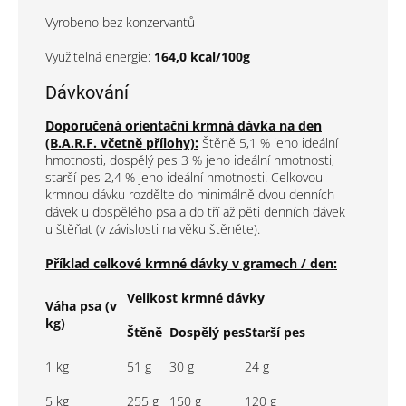
Vyrobeno bez konzervantů
Využitelná energie:
164,0 kcal/100g
Dávkování
Doporučená orientační krmná dávka na den
(B.A.R.F. včetně přílohy):
Štěně 5,1 % jeho ideální
hmotnosti, dospělý pes 3 % jeho ideální hmotnosti,
starší pes 2,4 % jeho ideální hmotnosti. Celkovou
krmnou dávku rozdělte do minimálně dvou denních
dávek u dospělého psa a do tří až pěti denních dávek
u štěňat (v závislosti na věku štěněte).
Příklad celkové krmné dávky v gramech / den:
Velikost krmné dávky
Váha psa (v
kg)
Štěně
Dospělý pes
Starší pes
1 kg
51 g
30 g
24 g
5 kg
255 g
150 g
120 g