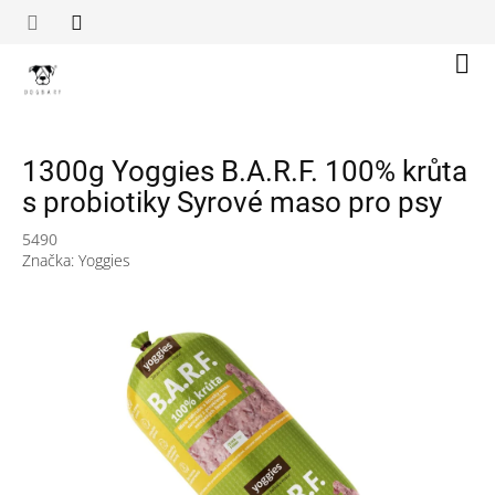
Přejít
na
obsah
Náku
koší
1300g Yoggies B.A.R.F. 100% krůta
s probiotiky Syrové maso pro psy
5490
Značka:
Yoggies