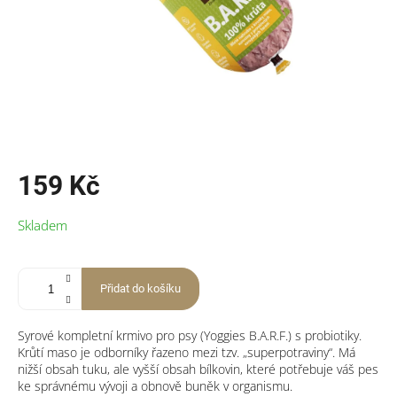
159 Kč
Měrná
Skladem
cena:
Přidat do košíku
Syrové kompletní krmivo pro psy (Yoggies B.A.R.F.) s probiotiky.
Krůtí maso je odborníky řazeno mezi tzv. „superpotraviny“. Má
nižší obsah tuku, ale vyšší obsah bílkovin, které potřebuje váš pes
ke správnému vývoji a obnově buněk v organismu.