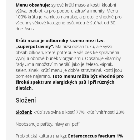
Menu obsahuje:
syrové krůtí maso a kosti, kloubní
výživa, probiotika pro podporu zdraví a imunity. Menu
100% krůta je namleto nahrubo, a proto je vhodné pro
všechny věkové kategorie psů, včetně štěňat od 30.
dne života.
Krůtí maso je odborníky řazeno mezi tzv.
„superpotraviny“.
Má nižší obsah tuku, ale vyšší
obsah bílkovin, které potřebuje váš pes ke správnému
vývoji a obnově buněk v organismu. Obsahuje vitamíny
řady „B“ a množství minerálů jako je železo, vápník,
selen, zinek. Krůtí menu je dobře stravitelné, kosti jsou
pomleté najemno.
Toto menu
může být vhodné
pro
široké spektrum alergických psů i při různých
dietách.
Složení
Složení:
krůtí svalovina s kostí 77%, krůtí vnitřnosti 23%
Neobsahuje pařáty, hlavy ani peří.
Probiotická kultura (na kg):
Enterococcus faecium 1%