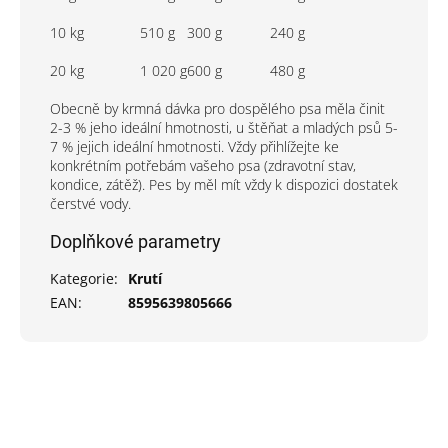
10 kg
510 g
300 g
240 g
20 kg
1 020 g
600 g
480 g
Obecně by krmná dávka pro dospělého psa měla činit
2-3 % jeho ideální hmotnosti, u štěňat a mladých psů 5-
7 % jejich ideální hmotnosti. Vždy přihlížejte ke
konkrétním potřebám vašeho psa (zdravotní stav,
kondice, zátěž). Pes by měl mít vždy k dispozici dostatek
čerstvé vody.
Doplňkové parametry
Kategorie
:
Krutí
EAN
:
8595639805666