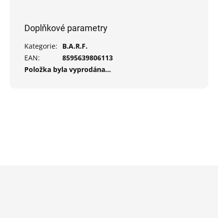
Doplňkové parametry
Kategorie
:
B.A.R.F.
EAN
:
8595639806113
Položka byla vyprodána…
Z
á
p
a
t