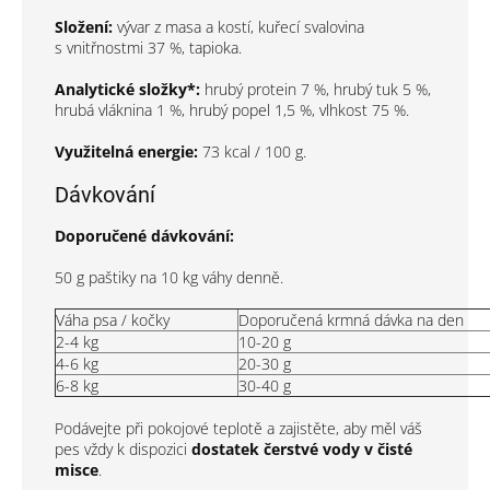
Složení:
vývar z masa a kostí, kuřecí svalovina
s vnitřnostmi 37 %, tapioka.
Analytické složky*:
hrubý protein 7 %, hrubý tuk 5 %,
hrubá vláknina 1 %, hrubý popel 1,5 %, vlhkost 75 %.
Využitelná energie:
73 kcal / 100 g.
Dávkování
Doporučené dávkování:
50 g paštiky na 10 kg váhy denně.
Váha psa / kočky
Doporučená krmná dávka na den
2-4 kg
10-20 g
4-6 kg
20-30 g
6-8 kg
30-40 g
Podávejte při pokojové teplotě a zajistěte, aby měl váš
pes vždy k dispozici
dostatek čerstvé vody v čisté
misce
.