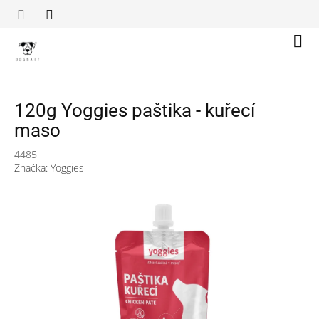
Přejít
na
obsah
Náku
koší
120g Yoggies paštika - kuřecí
maso
4485
Značka:
Yoggies