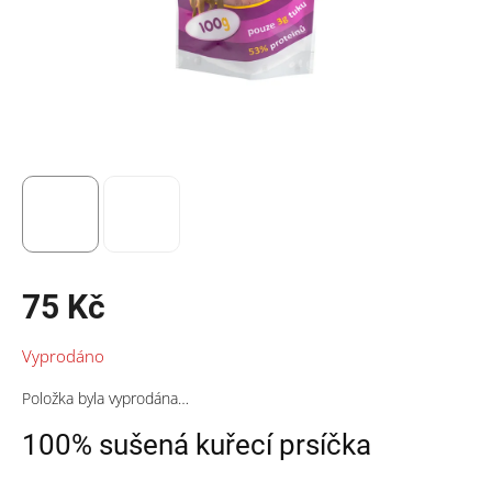
75 Kč
Měrná
Vyprodáno
cena:
Položka byla vyprodána…
100% sušená kuřecí prsíčka