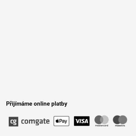
p
a
t
í
Přijímáme online platby