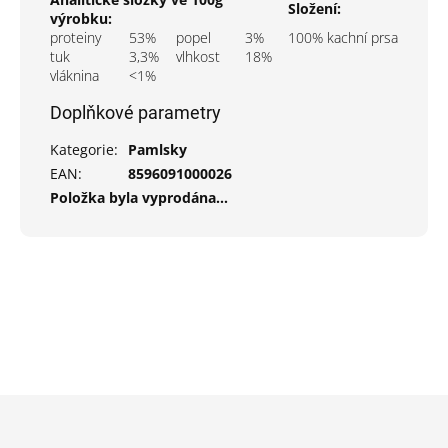
Složení:
výrobku:
proteiny
53%
popel
3%
100% kachní prsa
tuk
3,3%
vlhkost
18%
vláknina
<1%
Doplňkové parametry
Kategorie
:
Pamlsky
EAN
:
8596091000026
Položka byla vyprodána…
Z
á