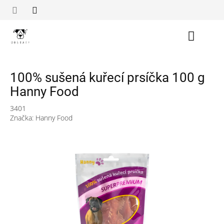
Přejít
na
obsah
Nákupn
košík
100% sušená kuřecí prsíčka 100 g
Hanny Food
3401
Značka:
Hanny Food